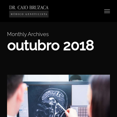
Skip
Menu
to
main
content
Monthly Archives
outubro 2018