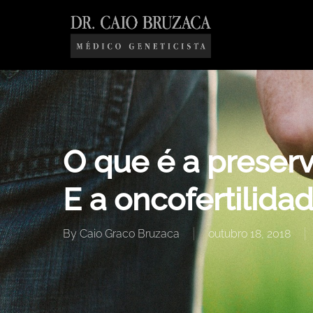
Skip
to
main
content
O que é a preserv
E a oncofertilida
By
Caio Graco Bruzaca
outubro 18, 2018