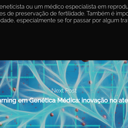
eneticista ou um médico especialista em reprod
es de preservação de fertilidade. Também é impo
lidade, especialmente se for passar por algum tr
Next Post
arning em Genética Médica: inovação no at