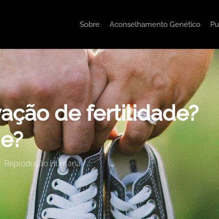
Sobre
Aconselhamento Genético
Pu
ação de fertilidade?
de?
Reprodução Humana