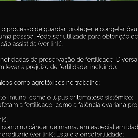
é o processo de guardar, proteger e congelar óv
 uma pessoa. Pode ser utilizado para obtenção de 
ção assistida (ver
link
).
eficiadas da preservação de fertilidade. Divers
 levar a prejuízo de fertilidade, incluindo:
icos como agrotóxicos no trabalho;
o-imune, como o lúpus eritematoso sistêmico;
etam a fertilidade, como a falência ovariana pr
ink
);
o como no câncer de mama, em especial em ida
ereditário (ver
link
); Esta é a oncofertilidade;