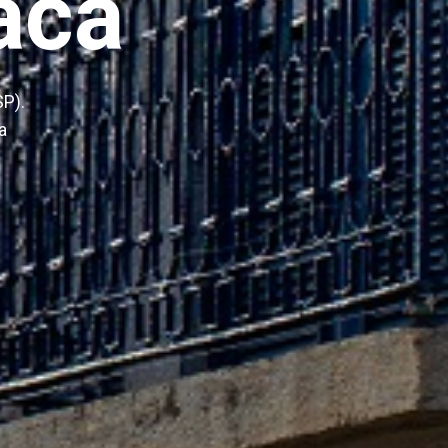
aca
SP).
a