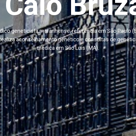
. Caio Bruz
ico geneticista maranhense, referência em São Paulo (
Realiza aconselhamento genético e consultas de genétic
médica em São Luís (MA).