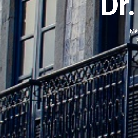
Dr
Méd