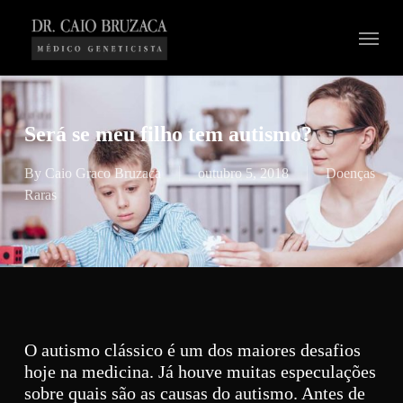
Skip
Menu
to
main
content
Será se meu filho tem autismo?
By
Caio Graco Bruzaca
outubro 5, 2018
Doenças
Raras
O autismo clássico é um dos maiores desafios
hoje na medicina. Já houve muitas especulações
sobre quais são as causas do autismo. Antes de