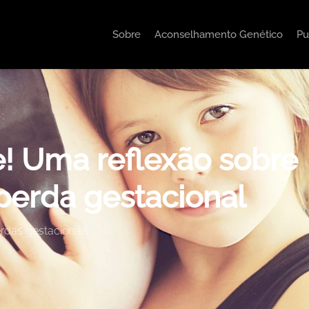
Sobre
Aconselhamento Genético
Pu
e! Uma reflexão sobre
perda gestacional
rdas gestacionais