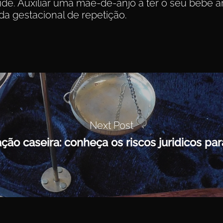
de. Auxiliar uma mãe-de-anjo a ter o seu bebê arc
a gestacional de repetição.
Next Post
ção caseira: conheça os riscos juridicos para