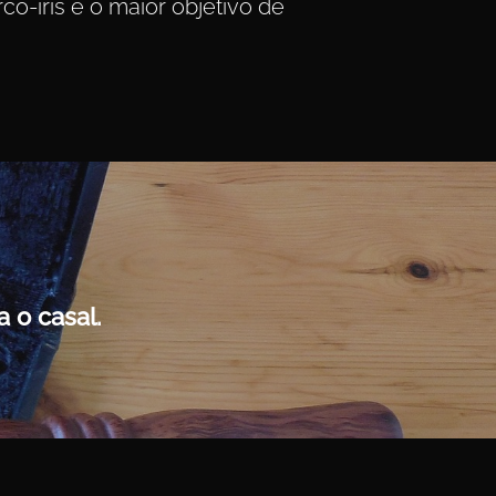
o-íris é o maior objetivo de
 o casal.