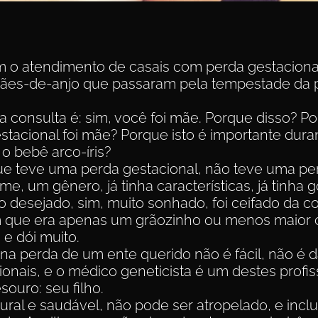
m o atendimento de casais com perda gestaciona
 mães-de-anjo que passaram pela tempestade da 
 a consulta é: sim, você foi mãe. Porque disso? P
tacional foi mãe? Porque isto é importante duran
o bebê arco-íris?
e teve uma perda gestacional, não teve uma per
nome, um gênero, já tinha características, já tinha 
to desejado, sim, muito sonhado, foi ceifado da 
 que era apenas um grãozinho ou menos maior 
 e dói muito.
na perda de um ente querido não é fácil, não é da
ionais, e o médico geneticista é um destes profiss
ouro: seu filho.
tural e saudável, não pode ser atropelado, e incl