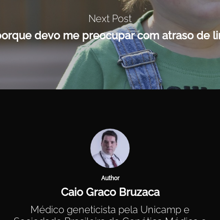
Next Post
porque devo me preocupar com atraso de 
Author
Caio Graco Bruzaca
Médico geneticista pela Unicamp e