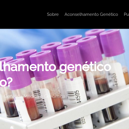
Sobre
Aconselhamento Genético
Pu
elhamento genético
co?
Genética Médica e Genômica