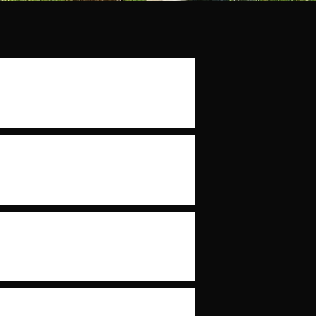
o diagnosticadas por conta de
do da medicina, os acadêmicos
aras.
 de mim. Passam nas mais
ista, endocrinologista, dentre
do fala que “Quando se ouvir
eja, pense sempre no mais
u melhor, saber o porquê sou
a fácil.