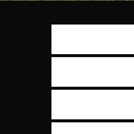
Doenças raras são condições c
que muitos médicos não têm fa
aprendem a lidar com o mais c
Muitos pacientes meus com do
diversas especialidades: neurolo
outras. Sempre procurando re
Existe um grande ditado na me
trote de cascos atrás de você
comum, e não na raridade, nã
Conforme falei, meus pacient
assim. Diagnosticar doenças q