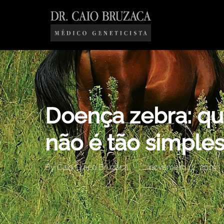
Skip
to
main
content
Doença zebra: qu
não é tão simples
By
Caio Graco Bruzaca
novembro 12, 2019