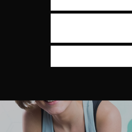
Dentre as doenças raras, a s
identificam muito com este co
mesmas listras que outra, a m
O ideal, sempre frente a duvi
geneticista para realização d
risco e poder oferecer possibi