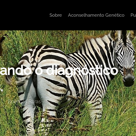
Sobre
Aconselhamento Genético
Pu
ando o diagnóstico
.
Doenças Raras