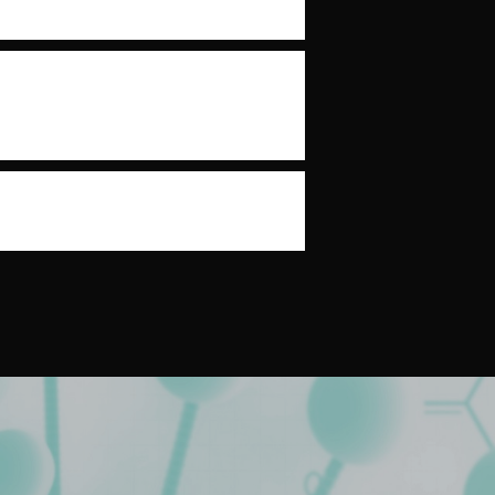
m que os pacientes se
m como nenhuma zebra tem as
e em cada caso.
ia a avaliação com médico
 melhor manejo, estimativa de