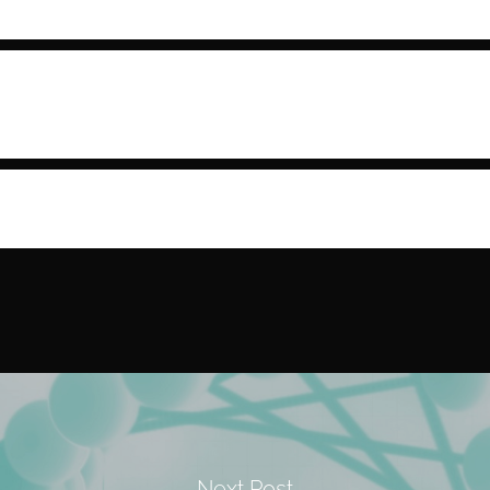
índrome de Ehlers-Danlos (SED) é uma condição e
nceito de doença zebra. Vale ressaltar que assi
esma doença rara manifesta-se de forma diferent
das diagnósticas de doenças incomuns, é necessár
o aconselhamento genético, bem como definição do
lidades de tratamento aos pacientes.
Next Post