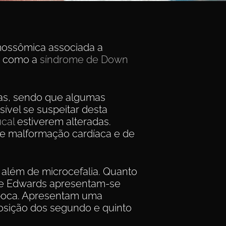
mossômica associada a
, como a
síndrome de Down
cas, sendo que algumas
ível se suspeitar desta
ucal
estiverem alteradas.
de malformação cardíaca e de
 além de microcefalia. Quanto
 de Edwards apresentam-se
 boca. Apresentam uma
osição dos segundo e quinto