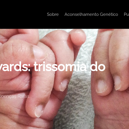
Sobre
Aconselhamento Genético
Pu
rds: trissomia do
Doenças Raras