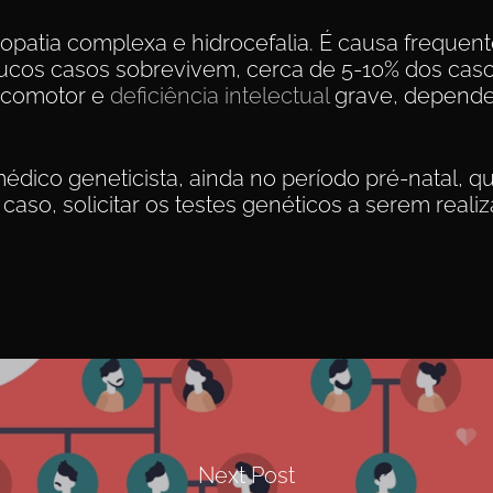
patia complexa e hidrocefalia. É causa frequent
Poucos casos sobrevivem, cerca de 5-10% dos cas
icomotor e
deficiência intelectual
grave, depende
ico geneticista, ainda no período pré-natal, que
so, solicitar os testes genéticos a serem realiza
Next Post