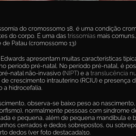
issomia do cromossomo 18, é uma condição cro
tes do corpo. É uma das
trissomias
mais comuns
e de Patau (cromossomo 13)
Edwards apresentam muitas características típi
 período pré-natal. No período pré-natal, é poss
ré-natal não-invasivo (
NIPT
) e a
translucência n
de crescimento intrauterino (RCIU) e presença 
 a hidrocefalia.
ascimento, observa-se baixo peso ao nascimento,
dismorfismo), normalmente pessoas com síndrome
licada e pequena, além de pequena mandíbula e
unhos cerrados e dedos sobrepostos, ou sobrep
rto dedos (ver foto destacada)10.