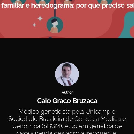
o familiar e heredograma: por que preciso s
Author
Caio Graco Bruzaca
Médico geneticista pela Unicamp e
Sociedade Brasileira de Genética Médica e
Genômica (SBGM). Atuo em genética de
casais (perda gestacional recorrente,