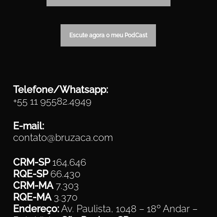
Escute agora o meu PodCast
Telefone/Whatsapp:
+55 11 95582.4949
E-mail:
contato@bruzaca.com
CRM-SP
164.646
RQE-SP
66.430
CRM-MA
7.303
RQE-MA
3.370
Endereço:
Av. Paulista, 1048 – 18º Andar –