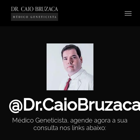
Skip
Menu
to
main
content
@Dr.CaioBruzac
Médico Geneticista, agende agora a sua
consulta nos links abaixo: